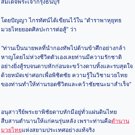
สมเด็จพระเจ้ากรุงธนบุรี
โดยปัญญา ไกรทัศน์ได้เขียนไว้ใน “ตำราพาหุยุทธ
มวยไทยยอดศิลปะการต่อสู้” ว่า
“
ท่านเป็นนายพลที่นำกองทัพไปต้านข้าศึกอย่างกล้า
หาญโดยไม่ห่วงชีวิตตัวเองเลยท่านมีความรักชาติ
อย่างยิ่งสู้รบจนดาบหักก่อนจะขว้างดาบทิ้งและรบสุดใจ
ด้วยหมัดเข่าศอกเพื่อพิชิตชัย ความรู้ในวิชามวยไทย
ของท่านทำให้ท่านรอดชีวิตและคว้าชัยชนะมาสำเร็จ”
อนุสาวรีย์พระยาพิชัยดาบหักมีอยู่ทั่วแผ่นดินไทย
สืบสานตำนานให้แก่คนรุ่นหลัง เพราะท่านคือ
ตำนาน
มวยไทย
แห่งสยามประเทศอย่างแท้จริง